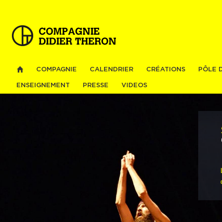
Al
co
pri
COMPAGNIE
CALENDRIER
CRÉATIONS
PÔLE 
ENSEIGNEMENT
PRESSE
VIDEOS