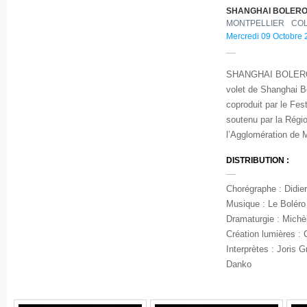
SHANGHAI BOLERO
MONTPELLIER
CO
Mercredi 09 Octobre 
SHANGHAI BOLERO 
volet de Shanghai B
coproduit par le Fes
soutenu par
la Régi
l’Agglomération de Mo
DISTRIBUTION :
Chorégraphe : Didie
Musique : Le Bolér
Dramaturgie : Michè
Création lumières :
Interprètes : Joris 
Danko