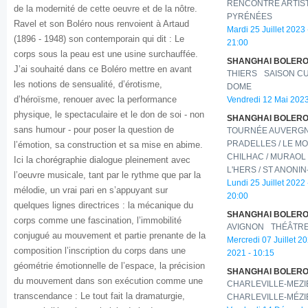
RENCONTRE ARTIS
de la modernité de cette oeuvre et de la nôtre.
PYRÉNÉES
Ravel et son Boléro nous renvoient à Artaud
Mardi 25 Juillet 2023 
(1896 - 1948) son contemporain qui dit : Le
21:00
corps sous la peau est une usine surchauffée.
SHANGHAI BOLERO
J’ai souhaité dans ce Boléro mettre en avant
THIERS
SAISON CU
les notions de sensualité, d’érotisme,
DOME
d’héroïsme, renouer avec la performance
Vendredi 12 Mai 2023
physique, le spectaculaire et le don de soi - non
SHANGHAI BOLERO
sans humour - pour poser la question de
TOURNÉE AUVERGNE
l’émotion, sa construction et sa mise en abime.
PRADELLES / LE MO
CHILHAC / MURAOL 
Ici la chorégraphie dialogue pleinement avec
L'HERS / ST ANONI
l’oeuvre musicale, tant par le rythme que par la
Lundi 25 Juillet 2022 
mélodie, un vrai pari en s’appuyant sur
20:00
quelques lignes directrices : la mécanique du
SHANGHAI BOLERO
corps comme une fascination, l’immobilité
AVIGNON
THÉÂTRE
conjugué au mouvement et partie prenante de la
Mercredi 07 Juillet 2
composition l’inscription du corps dans une
2021 - 10:15
géométrie émotionnelle de l’espace, la précision
SHANGHAI BOLERO
du mouvement dans son exécution comme une
CHARLEVILLE-MEZ
transcendance : Le tout fait la dramaturgie,
CHARLEVILLE-MÉZ