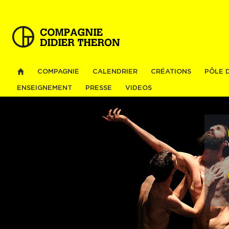
Al
co
pri
COMPAGNIE
CALENDRIER
CRÉATIONS
PÔLE 
ENSEIGNEMENT
PRESSE
VIDEOS