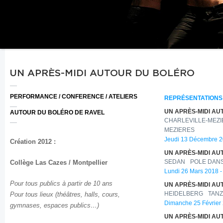
UN APRÈS-MIDI AUTOUR DU BOLÉRO
PERFORMANCE / CONFERENCE / ATELIERS
REPRÉSENTATIONS
UN APRÈS-MIDI A
AUTOUR DU BOLÉRO DE RAVEL
CHARLEVILLE-MEZ
MEZIERES
Jeudi 13 Décembre 2
Création 2012 :
UN APRÈS-MIDI A
Collège Las Cazes / Montpellier
SEDAN
POLE DAN
Lundi 26 Mars 2018 -
Pour tous publics à partir de 10 ans
UN APRÈS-MIDI A
Pour tous lieux (
théâtres, halls, cours,
HEIDELBERG
TANZ
Dimanche 25 Février 
gymnases, espaces publics…)
UN APRÈS-MIDI A