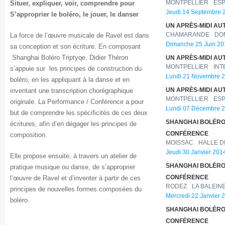
Situer, expliquer, voir, comprendre pour
MONTPELLIER
ESP
Jeudi 14 Septembre 2
S’approprier le boléro, le jouer, le danser
UN APRÈS-MIDI A
La force de l’œuvre musicale de Ravel est dans
CHAMARANDE
DO
Dimanche 25 Juin 201
sa conception et son écriture. En composant
Shanghai Boléro Triptyqe, Didier Théron
UN APRÈS-MIDI A
MONTPELLIER
INT
s’appuie sur les principes de construction du
Lundi 21 Novembre 2
boléro, en les appliquant à la danse et en
inventant une transcription chorégraphique
UN APRÈS-MIDI A
MONTPELLIER
ESP
originale.
La Performance / Conférence a pour
Lundi 07 Décembre 2
but de comprendre les spécificités de ces deux
SHANGHAI BOLÉRO
écritures, afin d’en dégager les principes de
CONFÉRENCE
composition.
MOISSAC
HALLE D
Jeudi 30 Janvier 2014
Elle propose ensuite, à travers un atelier de
SHANGHAI BOLÉRO
pratique musique ou danse, de s’approprier
l’œuvre de Ravel et d’inventer à partir de ces
CONFÉRENCE
RODEZ
LA BALEIN
principes de nouvelles formes composées du
Mercredi 22 Janvier 
boléro.
SHANGHAI BOLÉRO
CONFÉRENCE