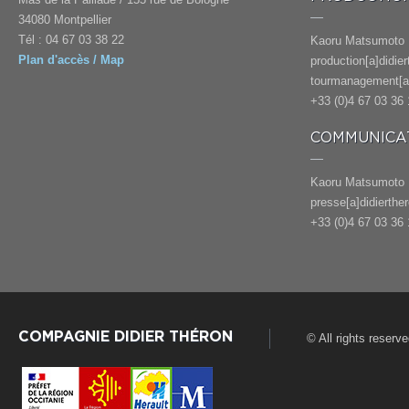
34080 Montpellier
Tél : 04 67 03 38 22
Kaoru Matsumoto
Plan d'accès / Map
production[a]didie
tourmanagement[a]
+33 (0)4 67 03 36 
COMMUNICAT
Kaoru Matsumoto
presse[a]didierthe
+33 (0)4 67 03 36 
COMPAGNIE DIDIER THÉRON
© All rights reserv