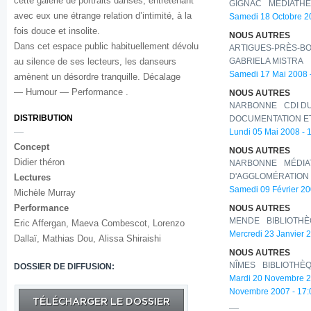
cette galerie de portraits dansés, entretenant
GIGNAC
MÉDIATHÈ
avec eux une étrange relation d’intimité, à la
Samedi 18 Octobre 20
fois douce et insolite.
NOUS AUTRES
Dans cet espace public habituellement dévolu
ARTIGUES-PRÈS-B
au silence de ses lecteurs, les danseurs
GABRIELA MISTRA
Samedi 17 Mai 2008 -
amènent un désordre tranquille. Décalage
— Humour — Performance .
NOUS AUTRES
NARBONNE
CDI D
DISTRIBUTION
DOCUMENTATION ET
Lundi 05 Mai 2008 - 
Concept
NOUS AUTRES
Didier théron
NARBONNE
MÉDIA
Lectures
D'AGGLOMÉRATION 
Samedi 09 Février 20
Michèle Murray
Performance
NOUS AUTRES
MENDE
BIBLIOTH
Eric Affergan, Maeva Combescot, Lorenzo
Mercredi 23 Janvier 
Dallaï, Mathias Dou, Alissa Shiraishi
NOUS AUTRES
NÎMES
BIBLIOTHÈ
DOSSIER DE DIFFUSION:
Mardi 20 Novembre 2
Novembre 2007 - 17:
TÉLÉCHARGER LE DOSSIER