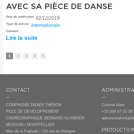
AVEC SA PIÈCE DE DANSE
Date de publication
02/12/2019
Type de presse:
Internationale
Création
Lire la suite
Pages
1
2
3
4
5
CONTACT
ADMINISTRA
COMPAGNIE DIDIER THÉRON
Corinne Aden
POLE DE DEVELOPPEMENT
+33 (0)4 67 03 38 
CHOREGRAPHIQUE BERNARD GLANDIER
administration[a]d
MOSSON / MONTPELLIER
PRODUCTION
Mas de la Paillade / 155 rue de Bologne