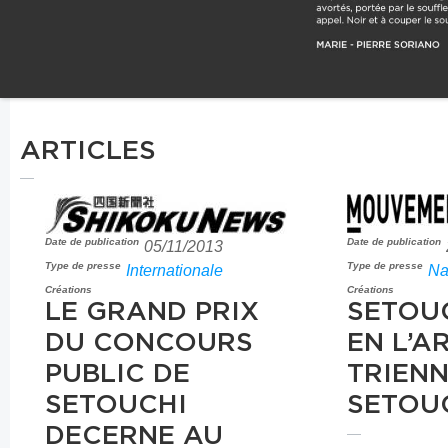
ARTICLES
Date de publication
Date de publication
05/11/2013
Type de presse
Type de presse
Internationale
Na
Créations
Créations
LE GRAND PRIX
SETOUC
DU CONCOURS
EN L’A
PUBLIC DE
TRIEN
SETOUCHI
SETOU
DECERNE AU