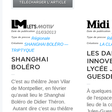
TÉLÉCHARGER L'ARTICLE
Date de publication
Date de publication
01/03/2013
Type de presse
Type de presse
Régionale
Ré
Créations
Créations
SHANGHAI BOLÉRO —
LA CL
TRIPTYQUE
LES D
SHANGHAI
INNOV
BOLÉRO
LYCÉE 
GUESD
C’est au théâtre Jean Vilar
de Montpellier, en février
À quelques
qu’avait lieu le Shanghai
de l’espace
Boléro de Didier Théron.
lieu de la 
Autant dire c’est au théâtre
Jules-Guesd