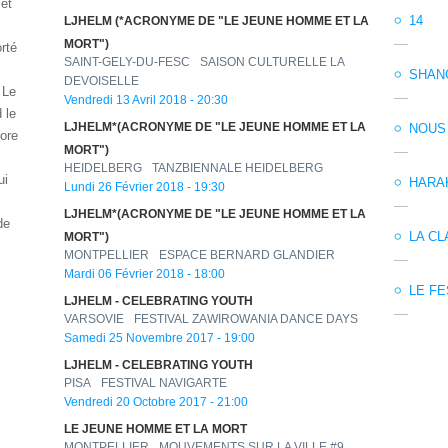
 et
14
LJHELM (*ACRONYME DE "LE JEUNE HOMME ET LA
MORT")
rté
SAINT-GELY-DU-FESC
SAISON CULTURELLE LA
SHAN
DEVOISELLE
 Le
Vendredi 13 Avril 2018 - 20:30
 le
LJHELM*(ACRONYME DE "LE JEUNE HOMME ET LA
NOUS
ore
MORT")
HEIDELBERG
TANZBIENNALE HEIDELBERG
ui
HARAK
Lundi 26 Février 2018 - 19:30
LJHELM*(ACRONYME DE "LE JEUNE HOMME ET LA
de
LA C
MORT")
MONTPELLIER
ESPACE BERNARD GLANDIER
Mardi 06 Février 2018 - 18:00
LE FE
LJHELM - CELEBRATING YOUTH
VARSOVIE
FESTIVAL ZAWIROWANIA DANCE DAYS
Samedi 25 Novembre 2017 - 19:00
LJHELM - CELEBRATING YOUTH
"
PISA
FESTIVAL NAVIGARTE
Vendredi 20 Octobre 2017 - 21:00
LE JEUNE HOMME ET LA MORT
MONTPELLIER
MOUVEMENTS SUR LA VILLE #9