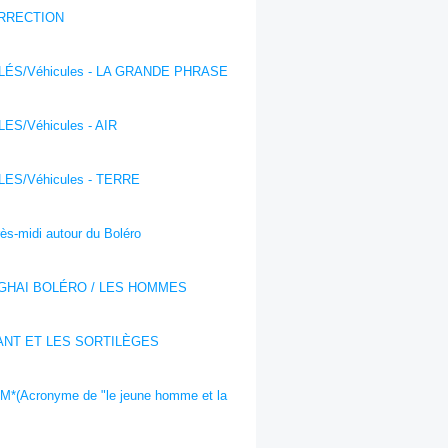
RRECTION
ÉS/Véhicules - LA GRANDE PHRASE
ES/Véhicules - AIR
ES/Véhicules - TERRE
ès-midi autour du Boléro
GHAI BOLÉRO / LES HOMMES
ANT ET LES SORTILÈGES
*(Acronyme de "le jeune homme et la