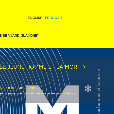
ENGLISH
FRANÇAIS
E BERNARD GLANDIER
LE JEUNE HOMME ET LA MORT")
ure ne fait que le traverser.
mes comme pour leur inspirer les actes susceptibles