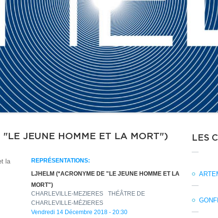
 "LE JEUNE HOMME ET LA MORT")
LES 
t la
REPRÉSENTATIONS:
ARTEM
LJHELM (*ACRONYME DE "LE JEUNE HOMME ET LA
MORT")
CHARLEVILLE-MEZIERES
THÉÂTRE DE
GONFL
CHARLEVILLE-MÉZIERES
Vendredi 14 Décembre 2018 - 20:30