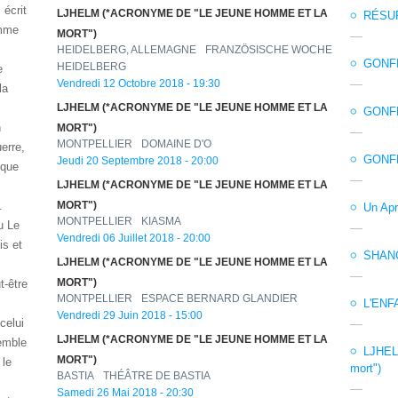
écrit
LJHELM (*ACRONYME DE "LE JEUNE HOMME ET LA
RÉSU
emme
MORT")
HEIDELBERG, ALLEMAGNE
FRANZÖSISCHE WOCHE
GONFL
HEIDELBERG
e
Vendredi 12 Octobre 2018 - 19:30
la
LJHELM (*ACRONYME DE "LE JEUNE HOMME ET LA
GONFL
n
MORT")
MONTPELLIER
DOMAINE D'O
erre,
GONFL
Jeudi 20 Septembre 2018 - 20:00
 que
LJHELM (*ACRONYME DE "LE JEUNE HOMME ET LA
.
MORT")
Un Apr
MONTPELLIER
KIASMA
u Le
Vendredi 06 Juillet 2018 - 20:00
is et
SHAN
LJHELM (*ACRONYME DE "LE JEUNE HOMME ET LA
t-être
MORT")
MONTPELLIER
ESPACE BERNARD GLANDIER
L'ENF
Vendredi 29 Juin 2018 - 15:00
celui
LJHELM (*ACRONYME DE "LE JEUNE HOMME ET LA
semble
LJHELM
MORT")
 le
mort")
BASTIA
THÉÂTRE DE BASTIA
Samedi 26 Mai 2018 - 20:30