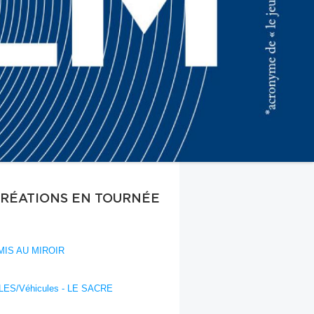
CRÉATIONS EN TOURNÉE
IS AU MIROIR
ES/Véhicules - LE SACRE