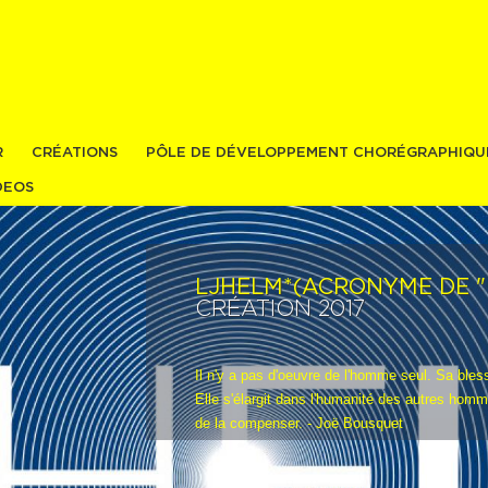
Aller au
contenu
principal
R
CRÉATIONS
PÔLE DE DÉVELOPPEMENT CHORÉGRAPHIQU
DEOS
LJHELM*(ACRONYME DE "
CRÉATION
2017
Il n'y a pas d'oeuvre de l'homme seul. Sa bless
Elle s'élargit dans l'humanité des autres hom
de la compenser. - Joë Bousquet