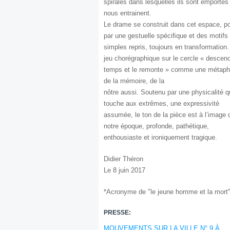
spirales dans lesquelles ils sont emportés
nous entrainent.
Le drame se construit dans cet espace, po
par une gestuelle spéciﬁque et des motifs
simples repris, toujours en transformation.
jeu chorégraphique sur le cercle « descend
temps et le remonte » comme une métaph
de la mémoire, de la
nôtre aussi. Soutenu par une physicalité q
touche aux extrêmes, une expressivité
assumée, le ton de la pièce est à l’image 
notre époque, profonde, pathétique,
enthousiaste et ironiquement tragique.
Didier Théron
Le 8 juin 2017
*Acronyme de "le jeune homme et la mort
PRESSE:
MOUVEMENTS SUR LA VILLE N° 9 À