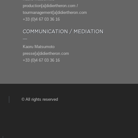
production[a]didiertheron.com /
tourmanagement[a]didiertheron.com
+33 (0)4 67 03 36 16
COMMUNICATION / MEDIATION
Kaoru Matsumoto
presse[a]didiertheron.com
+33 (0)4 67 03 36 16
© All rights reserved