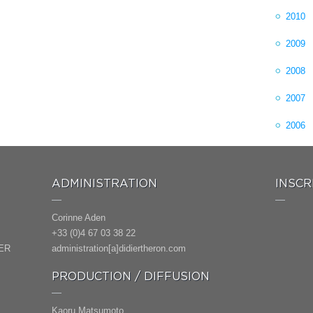
2010
2009
2008
2007
2006
ADMINISTRATION
INSCR
Corinne Aden
+33 (0)4 67 03 38 22
ER
administration[a]didiertheron.com
PRODUCTION / DIFFUSION
Kaoru Matsumoto