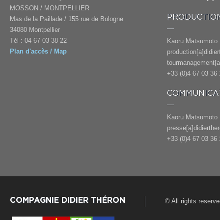
MOSSON / MONTPELLIER
PRODUCTION
Mas de la Paillade / 155 rue de Bologne
34080 Montpellier
Tél : 04 67 03 38 22
Kaoru Matsumoto
Plan d'accès / Map
production[a]didie
tourmanagement[a]
+33 (0)4 67 03 36 
COMMUNICAT
Kaoru Matsumoto
presse[a]didierthe
+33 (0)4 67 03 36 
COMPAGNIE DIDIER THÉRON
© All rights reserv