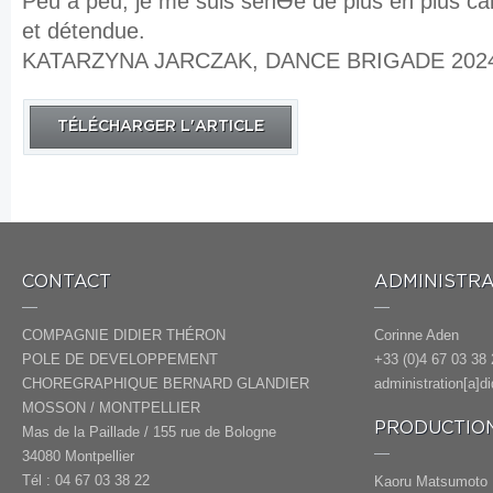
Peu à peu, je me suis senƟe de plus en plus c
et détendue.
KATARZYNA JARCZAK, DANCE BRIGADE 2024
TÉLÉCHARGER L'ARTICLE
CONTACT
ADMINISTRA
COMPAGNIE DIDIER THÉRON
Corinne Aden
POLE DE DEVELOPPEMENT
+33 (0)4 67 03 38 
CHOREGRAPHIQUE BERNARD GLANDIER
administration[a]d
MOSSON / MONTPELLIER
PRODUCTION
Mas de la Paillade / 155 rue de Bologne
34080 Montpellier
Tél : 04 67 03 38 22
Kaoru Matsumoto