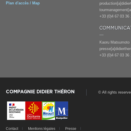
Plan d'accès / Map
production[a]didie
tourmanagement[a]
+33 (0)4 67 03 36 
COMMUNICAT
Kaoru Matsumoto
presse[a]didierthe
+33 (0)4 67 03 36 
COMPAGNIE DIDIER THÉRON
© All rights reserv
Contact
Mentions légales
Presse