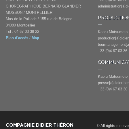
CHOREGRAPHIQUE BERNARD GLANDIER
administration[a]d
MOSSON / MONTPELLIER
PRODUCTION
Mas de la Paillade / 155 rue de Bologne
34080 Montpellier
Tél : 04 67 03 38 22
Kaoru Matsumoto
Plan d'accès / Map
production[a]didie
tourmanagement[a]
+33 (0)4 67 03 36 
COMMUNICAT
Kaoru Matsumoto
presse[a]didierthe
+33 (0)4 67 03 36 
COMPAGNIE DIDIER THÉRON
© All rights reserv