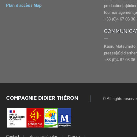
Plan d'accès / Map
production[a]didie
tourmanagement[a]
+33 (0)4 67 03 36 
COMMUNICAT
Kaoru Matsumoto
presse[a]didierthe
+33 (0)4 67 03 36 
COMPAGNIE DIDIER THÉRON
© All rights reserv
Contact
Mentions légales
Presse