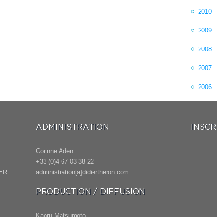
2010
2009
2008
2007
2006
ADMINISTRATION
INSCR
Corinne Aden
+33 (0)4 67 03 38 22
ER
administration[a]didiertheron.com
PRODUCTION / DIFFUSION
Kaoru Matsumoto