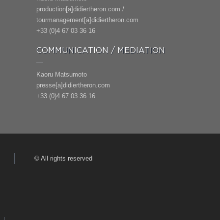
production[a]didiertheron.com /
tourmanagement[a]didiertheron.com
+33 (0)4 67 03 36 16
COMMUNICATION / MEDIATION
Kaoru Matsumoto
presse[a]didiertheron.com
+33 (0)4 67 03 36 16
© All rights reserved