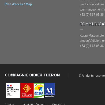
Plan d'accès / Map
production[a]didie
tourmanagement[a]
+33 (0)4 67 03 36 
COMMUNICAT
Kaoru Matsumoto
presse[a]didierthe
+33 (0)4 67 03 36 
COMPAGNIE DIDIER THÉRON
© All rights reserv
Contact
Mentions légales
Presse