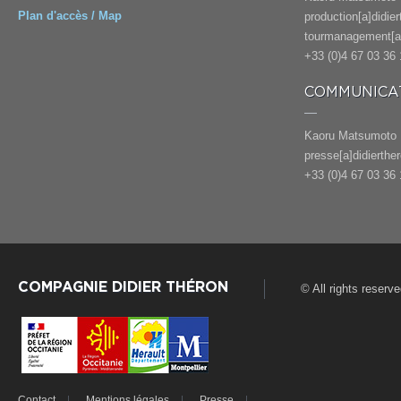
Plan d'accès / Map
production[a]didie
tourmanagement[a]
+33 (0)4 67 03 36 
COMMUNICAT
Kaoru Matsumoto
presse[a]didierthe
+33 (0)4 67 03 36 
COMPAGNIE DIDIER THÉRON
© All rights reserv
Contact
Mentions légales
Presse