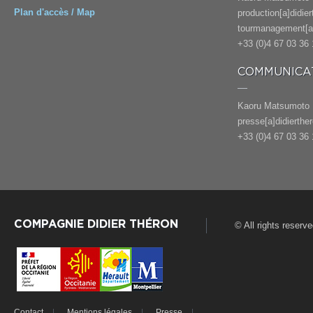
Plan d'accès / Map
production[a]didie
tourmanagement[a]
+33 (0)4 67 03 36 
COMMUNICAT
Kaoru Matsumoto
presse[a]didierthe
+33 (0)4 67 03 36 
COMPAGNIE DIDIER THÉRON
© All rights reserv
Contact
Mentions légales
Presse