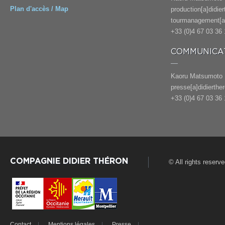
Plan d'accès / Map
production[a]didie
tourmanagement[a]
+33 (0)4 67 03 36 
COMMUNICAT
Kaoru Matsumoto
presse[a]didierthe
+33 (0)4 67 03 36 
COMPAGNIE DIDIER THÉRON
© All rights reserv
Contact
Mentions légales
Presse