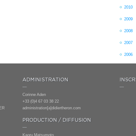
2010
2009
2008
2007
2006
ADMINISTRATION
INSCR
Corinne Aden
+33 (0)4 67 03 38 22
ER
administration[a]didiertheron.com
PRODUCTION / DIFFUSION
Kaoru Matsumoto