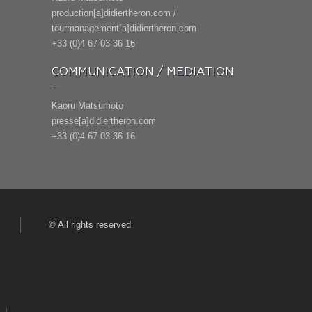
production[a]didiertheron.com /
tourmanagement[a]didiertheron.com
+33 (0)4 67 03 36 16
COMMUNICATION / MEDIATION
Kaoru Matsumoto
presse[a]didiertheron.com
+33 (0)4 67 03 36 16
© All rights reserved