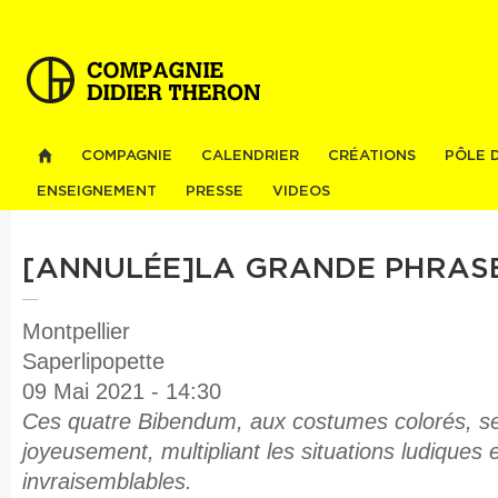
Al
co
pri
COMPAGNIE
CALENDRIER
CRÉATIONS
PÔLE 
ENSEIGNEMENT
PRESSE
VIDEOS
[ANNULÉE]LA GRANDE PHRAS
Montpellier
Saperlipopette
09 Mai 2021 - 14:30
Ces quatre Bibendum, aux costumes colorés, s
joyeusement, multipliant les situations ludiques 
invraisemblables.