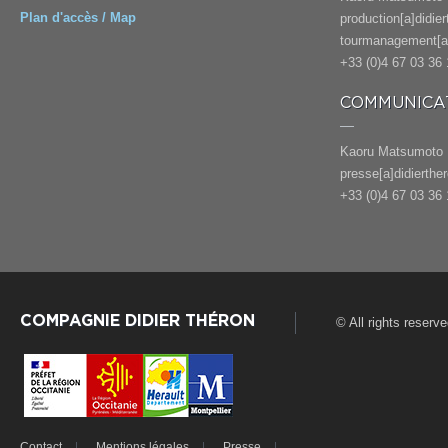
Plan d'accès / Map
production[a]didie
tourmanagement[a]
+33 (0)4 67 03 36 
COMMUNICAT
Kaoru Matsumoto
presse[a]didierthe
+33 (0)4 67 03 36 
COMPAGNIE DIDIER THÉRON
© All rights reserv
Contact
Mentions légales
Presse