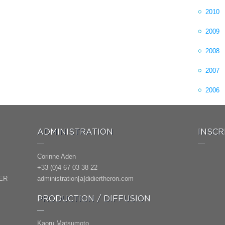
2010
2009
2008
2007
2006
ADMINISTRATION
INSCR
Corinne Aden
+33 (0)4 67 03 38 22
ER
administration[a]didiertheron.com
PRODUCTION / DIFFUSION
Kaoru Matsumoto