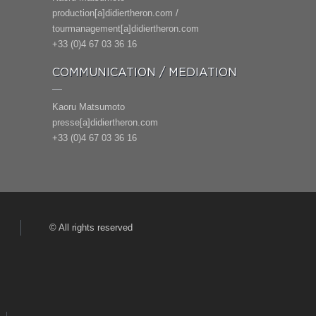
production[a]didiertheron.com /
tourmanagement[a]didiertheron.com
+33 (0)4 67 03 36 16
COMMUNICATION / MEDIATION
Kaoru Matsumoto
presse[a]didiertheron.com
+33 (0)4 67 03 36 16
© All rights reserved