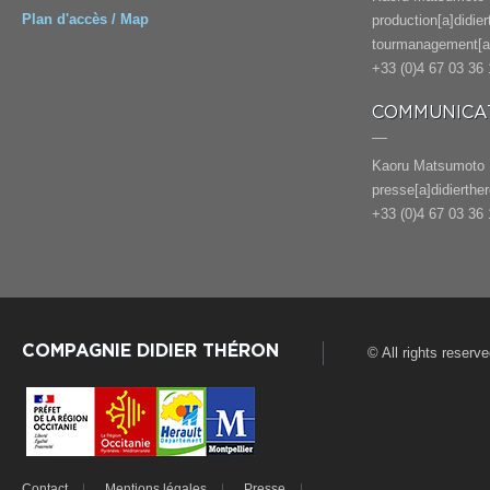
Plan d'accès / Map
production[a]didie
tourmanagement[a]
+33 (0)4 67 03 36 
COMMUNICAT
Kaoru Matsumoto
presse[a]didierthe
+33 (0)4 67 03 36 
COMPAGNIE DIDIER THÉRON
© All rights reserv
Contact
Mentions légales
Presse