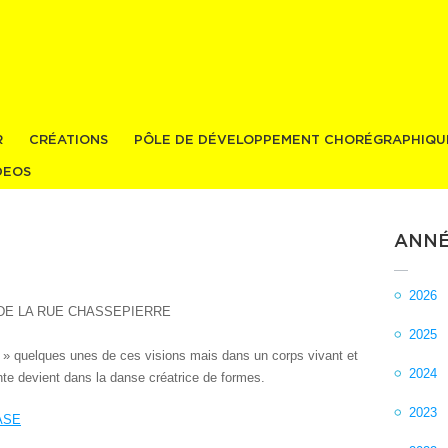
Aller au
contenu
principal
R
CRÉATIONS
PÔLE DE DÉVELOPPEMENT CHORÉGRAPHIQU
DEOS
ANNÉ
2026
 DE LA RUE CHASSEPIERRE
2025
» quelques unes de ces visions mais dans un corps vivant et
2024
e devient dans la danse créatrice de formes.
2023
ASE