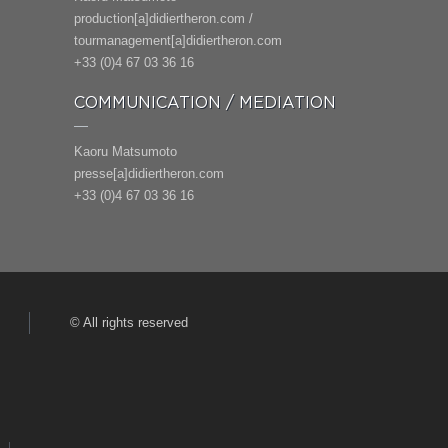
production[a]didiertheron.com /
tourmanagement[a]didiertheron.com
+33 (0)4 67 03 36 16
COMMUNICATION / MEDIATION
Kaoru Matsumoto
presse[a]didiertheron.com
+33 (0)4 67 03 36 16
© All rights reserved