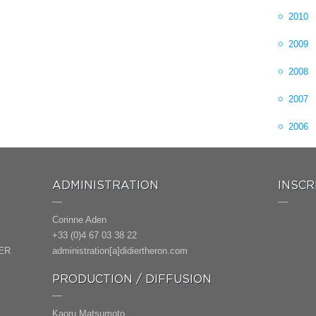
2010
2009
2008
2007
2006
ADMINISTRATION
INSCR
Corinne Aden
+33 (0)4 67 03 38 22
ER
administration[a]didiertheron.com
PRODUCTION / DIFFUSION
Kaoru Matsumoto