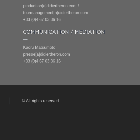
production[a]didiertheron.com /
tourmanagement[a]didiertheron.com
+33 (0)4 67 03 36 16
COMMUNICATION / MEDIATION
Kaoru Matsumoto
presse[a]didiertheron.com
+33 (0)4 67 03 36 16
© All rights reserved