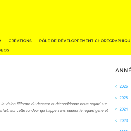
Aller au
contenu
principal
R
CRÉATIONS
PÔLE DE DÉVELOPPEMENT CHORÉGRAPHIQU
DEOS
ANNÉ
2026
2025
la vision ﬁliforme du danseur et déconditionne notre regard sur
2024
parfait, sur cette rondeur qui happe sans pudeur le regard gêné et
2023