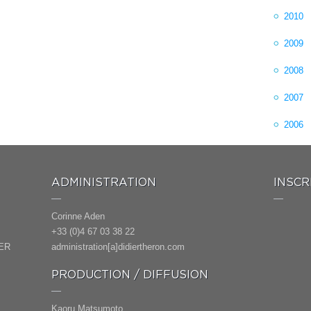
2010
2009
2008
2007
2006
ADMINISTRATION
INSCR
Corinne Aden
+33 (0)4 67 03 38 22
ER
administration[a]didiertheron.com
PRODUCTION / DIFFUSION
Kaoru Matsumoto