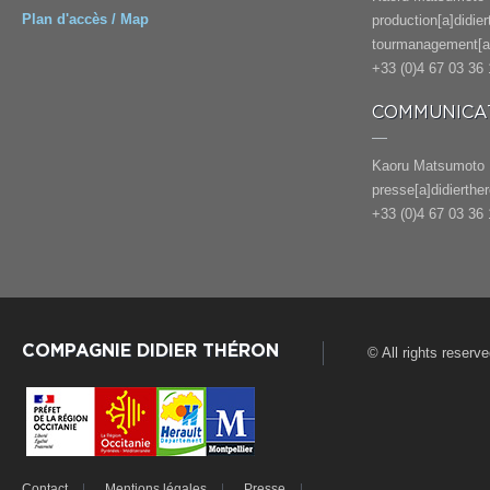
Plan d'accès / Map
production[a]didie
tourmanagement[a]
+33 (0)4 67 03 36 
COMMUNICAT
Kaoru Matsumoto
presse[a]didierthe
+33 (0)4 67 03 36 
COMPAGNIE DIDIER THÉRON
© All rights reserv
Contact
Mentions légales
Presse