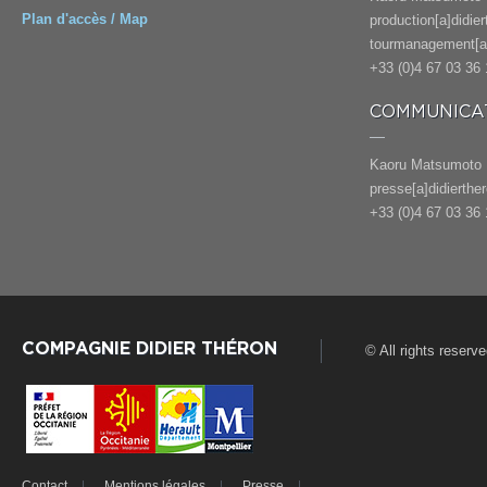
Plan d'accès / Map
production[a]didie
tourmanagement[a]
+33 (0)4 67 03 36 
COMMUNICAT
Kaoru Matsumoto
presse[a]didierthe
+33 (0)4 67 03 36 
COMPAGNIE DIDIER THÉRON
© All rights reserv
Contact
Mentions légales
Presse