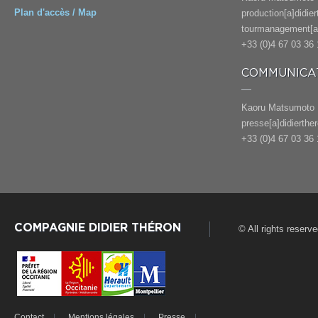
Plan d'accès / Map
production[a]didie
tourmanagement[a]
+33 (0)4 67 03 36 
COMMUNICAT
Kaoru Matsumoto
presse[a]didierthe
+33 (0)4 67 03 36 
COMPAGNIE DIDIER THÉRON
© All rights reserv
Contact
Mentions légales
Presse