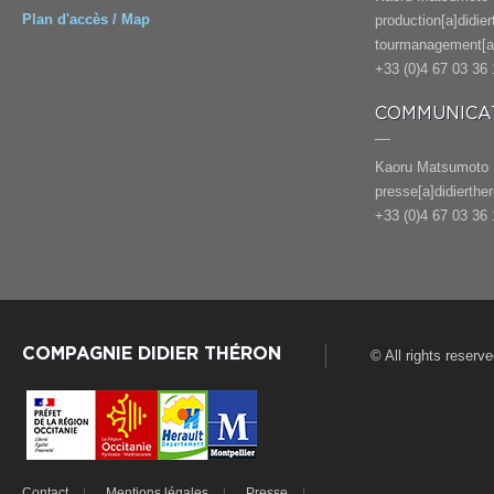
Plan d'accès / Map
production[a]didie
tourmanagement[a]
+33 (0)4 67 03 36 
COMMUNICAT
Kaoru Matsumoto
presse[a]didierthe
+33 (0)4 67 03 36 
COMPAGNIE DIDIER THÉRON
© All rights reserv
Contact
Mentions légales
Presse