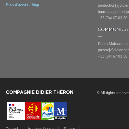
Plan d'accès / Map
production[a]didie
tourmanagement[a]
+33 (0)4 67 03 36 
COMMUNICAT
Kaoru Matsumoto
presse[a]didierthe
+33 (0)4 67 03 36 
COMPAGNIE DIDIER THÉRON
© All rights reserv
Contact
Mentions légales
Presse