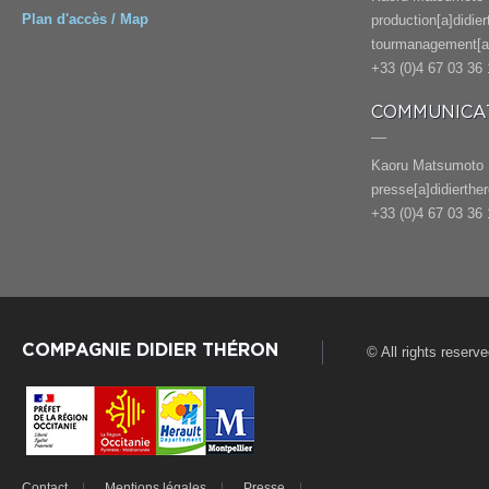
Plan d'accès / Map
production[a]didie
tourmanagement[a]
+33 (0)4 67 03 36 
COMMUNICAT
Kaoru Matsumoto
presse[a]didierthe
+33 (0)4 67 03 36 
COMPAGNIE DIDIER THÉRON
© All rights reserv
Contact
Mentions légales
Presse