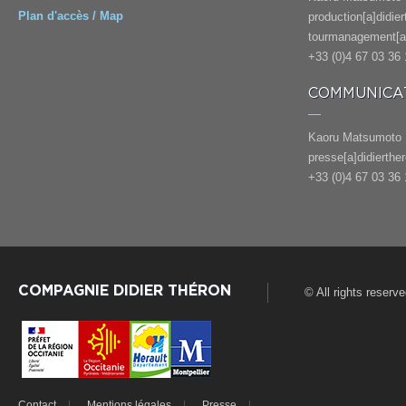
Plan d'accès / Map
production[a]didie
tourmanagement[a]
+33 (0)4 67 03 36 
COMMUNICAT
Kaoru Matsumoto
presse[a]didierthe
+33 (0)4 67 03 36 
COMPAGNIE DIDIER THÉRON
© All rights reserv
Contact
Mentions légales
Presse