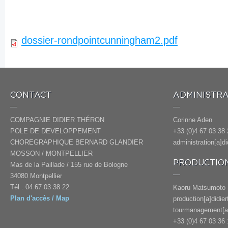
dossier-rondpointcunningham2.pdf
CONTACT
ADMINISTRA
COMPAGNIE DIDIER THÉRON
Corinne Aden
POLE DE DEVELOPPEMENT
+33 (0)4 67 03 38 
CHOREGRAPHIQUE BERNARD GLANDIER
administration[a]d
MOSSON / MONTPELLIER
PRODUCTION
Mas de la Paillade / 155 rue de Bologne
34080 Montpellier
Tél : 04 67 03 38 22
Kaoru Matsumoto
Plan d'accès / Map
production[a]didie
tourmanagement[a]
+33 (0)4 67 03 36 