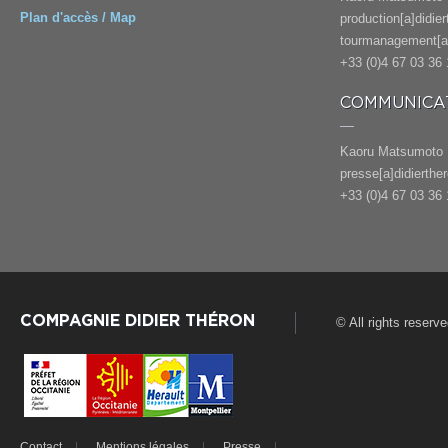
Plan d'accès / Map
production[a]didie
tourmanagement[a]
+33 (0)4 67 03 36 
COMMUNICAT
Kaoru Matsumoto
presse[a]didierthe
+33 (0)4 67 03 36 
COMPAGNIE DIDIER THÉRON
© All rights reserv
Contact
Mentions légales
Presse