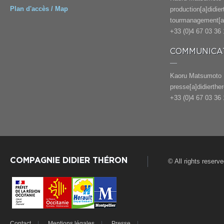
Plan d'accès / Map
production[a]didie
tourmanagement[a]
+33 (0)4 67 03 36 
COMMUNICAT
Kaoru Matsumoto
presse[a]didierthe
+33 (0)4 67 03 36 
COMPAGNIE DIDIER THÉRON
© All rights reserv
Contact
Mentions légales
Presse